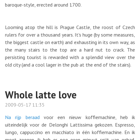
baroque-style, erected around 1700.
Looming atop the hill is Prague Castle, the roost of Czech
rulers for over a thousand years. It's huge (by some measures,
the biggest castle on earth) and exhausting in its own way, as
the many stairs to the top are a hard nut to crack. The
persisting tourist is rewarded with a splendid view over the
old city (and a cool lager in the pub at the end of the stairs).
Whole latte love
2009-05-17 11:35
Na rijp beraad
voor een nieuw koffiemachine, heb ik
uiteindelijk voor de Delonghi Lattissima gekozen. Espresso,
lungo, cappuccino en macchiato in één koffiemachine. En ik
moet zeggen, ik heb er nog geen minuut spijt van gehad.