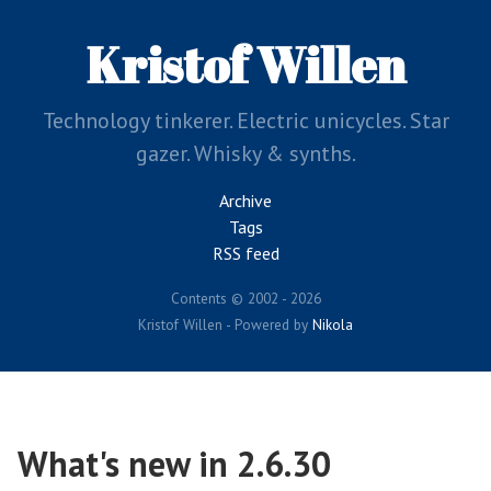
Skip
to
Kristof Willen
main
content
Technology tinkerer. Electric unicycles. Star
gazer. Whisky & synths.
Archive
Tags
RSS feed
Contents © 2002 - 2026
Kristof Willen - Powered by
Nikola
What's new in 2.6.30