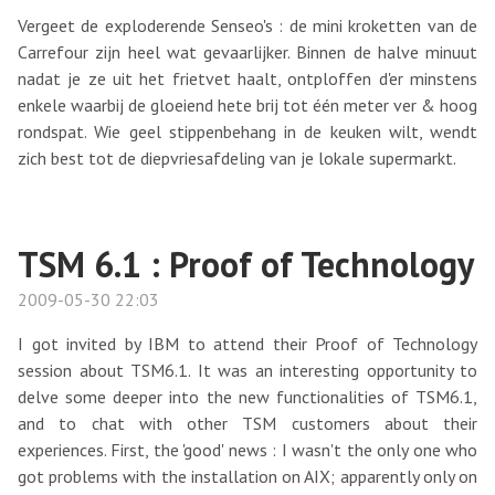
Vergeet de exploderende Senseo's : de mini kroketten van de
Carrefour zijn heel wat gevaarlijker. Binnen de halve minuut
nadat je ze uit het frietvet haalt, ontploffen d'er minstens
enkele waarbij de gloeiend hete brij tot één meter ver & hoog
rondspat. Wie geel stippenbehang in de keuken wilt, wendt
zich best tot de diepvriesafdeling van je lokale supermarkt.
TSM 6.1 : Proof of Technology
2009-05-30 22:03
I got invited by IBM to attend their Proof of Technology
session about TSM6.1. It was an interesting opportunity to
delve some deeper into the new functionalities of TSM6.1,
and to chat with other TSM customers about their
experiences. First, the 'good' news : I wasn't the only one who
got problems with the installation on AIX; apparently only on