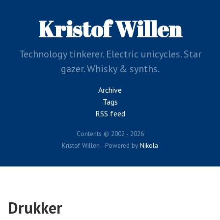
Skip
to
Kristof Willen
main
content
Technology tinkerer. Electric unicycles. Star
gazer. Whisky & synths.
Archive
Tags
RSS feed
Contents © 2002 - 2026
Kristof Willen - Powered by
Nikola
Drukker