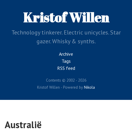
Skip
to
Kristof Willen
main
content
Technology tinkerer. Electric unicycles. Star
gazer. Whisky & synths.
Archive
Tags
RSS feed
Contents © 2002 - 2026
Kristof Willen - Powered by
Nikola
Australië